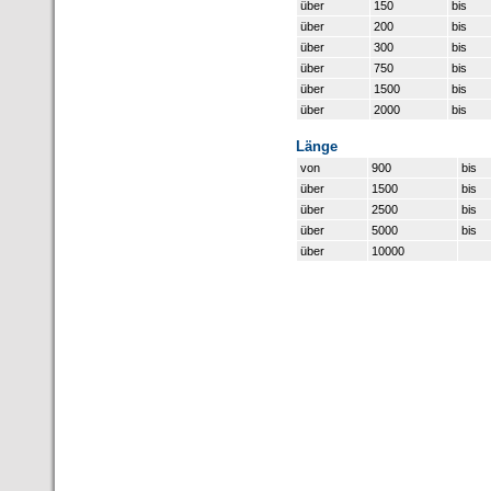
über
150
bis
über
200
bis
über
300
bis
über
750
bis
über
1500
bis
über
2000
bis
Länge
von
900
bis
über
1500
bis
über
2500
bis
über
5000
bis
über
10000