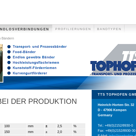
ENDLOSVERBINDUNGEN
PROFILIERUNGEN
BANDTYPEN
n Bändern
TTS TOPHOFEN GM
BEI DER PRODUKTION
Heinrich-Horten-Str. 32
D - 47906 Kempen
Germany
Tel.: +49(0)2152/8930-0
100
mm
±
2,5
%
Fax: +49(0)2152/8930-30
150
mm
±
2,0
%
E-Mail:
info@tophofen.