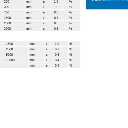
200
mm
±
1,5
%
300
mm
±
1,0
%
750
mm
±
0,8
%
1500
mm
±
0,7
%
2000
mm
±
0,6
%
3000
mm
±
0,5
%
1500
mm
±
1,0
%
2500
mm
±
0,7
%
5000
mm
±
0,5
%
10000
mm
±
0,4
%
mm
±
0,3
%