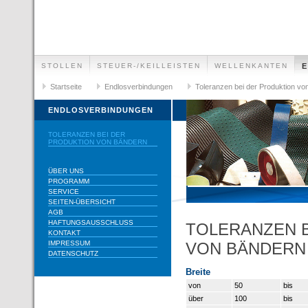
STOLLEN
STEUER-/KEILLEISTEN
WELLENKANTEN
Startseite
Endlosverbindungen
Toleranzen bei der Produktion vo
ENDLOSVERBINDUNGEN
TOLERANZEN BEI DER
PRODUKTION VON BÄNDERN
ÜBER UNS
PROGRAMM
SERVICE
SEITEN-ÜBERSICHT
AGB
HAFTUNGSAUSSCHLUSS
TOLERANZEN 
KONTAKT
IMPRESSUM
VON BÄNDERN
DATENSCHUTZ
Breite
von
50
bis
über
100
bis