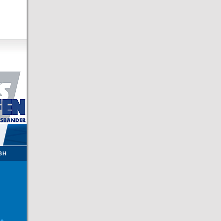
BH
de