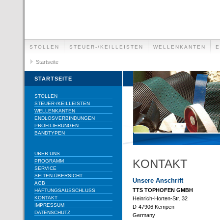
STOLLEN
STEUER-/KEILLEISTEN
WELLENKANTEN
E
Startseite
STARTSEITE
STOLLEN
STEUER-/KEILLEISTEN
WELLENKANTEN
ENDLOSVERBINDUNGEN
PROFILIERUNGEN
BANDTYPEN
ÜBER UNS
KONTAKT
PROGRAMM
SERVICE
SEITEN-ÜBERSICHT
Unsere Anschrift
AGB
TTS TOPHOFEN GMBH
HAFTUNGSAUSSCHLUSS
KONTAKT
Heinrich-Horten-Str. 32
IMPRESSUM
D-47906 Kempen
DATENSCHUTZ
Germany